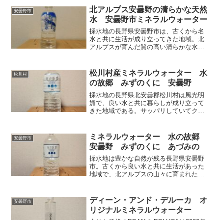
した炭酸水。刺激はバチバチと心地良く
北アルプス安曇野の清らかな天然
安曇野市
後味はスッキリ。日常使いにおすすめで
水 安曇野市ミネラルウォーター
きる。プライベートブランドだから安く
購入できるのも良い。
採水地の長野県安曇野市は、古くから名
水と共に生活が成り立ってきた地域。北
アルプスが育んだ質の高い清らかな水
は、ワサビの栽培やニジマスの養殖に使
われ、人々の暮らしを支える存在でもあ
った。積もった雪がゆっくりと融け、地
松川村産ミネラルウォーター 水
松川村
に浸透する内に磨かれ湧き出した名水
の故郷 みずのくに 安曇野
を、非加熱にこだわってボトリングした
のがこの製品。非加熱＝良い 加熱＝悪
採水地の長野県北安曇郡松川村は風光明
いでは決してないが、非加熱は自然に近
媚で、良い水と共に暮らしが成り立って
い味が楽しめるメリットがある。
きた地域である。サッパリしていてクセ
が無い飲み易い味のミネラルウォーター
は、日常使いにおすすめできる。非加熱
処理にこだわってボトリングされてい
ミネラルウォーター 水の故郷
安曇野市
る。加熱が悪く、非加熱が良いという訳
安曇野 みずのくに あづみの
ではない。非加熱はより自然に近い味を
楽しめるというメリットがある。
採水地は豊かな自然が残る長野県安曇野
市。古くから良い水と共に生活があった
地域で、北アルプスの山々に育まれた水
が今でも人々を潤している。名水を使っ
た産物等も多い。2000mlと500mlの採水
地が異なる。500mlの方は松川村産であ
ディーン・アンド・デルーカ オ
安曇野市
る。さっぱりしていてとても飲みやす
リジナルミネラルウォーター
く、日常使いにもおすすめできる。老若