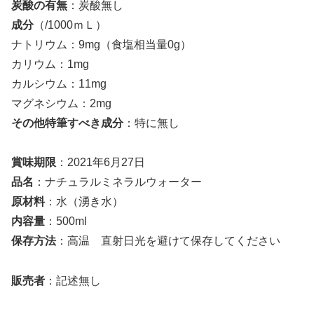
炭酸の有無
：炭酸無し
成分
（/1000ｍＬ）
ナトリウム：9mg（食塩相当量0g）
カリウム：1mg
カルシウム：11mg
マグネシウム：2mg
その他特筆すべき成分
：特に無し
賞味期限
：2021年6月27日
品名
：ナチュラルミネラルウォーター
原材料
：水（湧き水）
内容量
：500ml
保存方法
：高温 直射日光を避けて保存してください
販売者
：記述無し