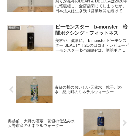
男女人種問わず楽しむ事ができる水だろ
余りか発祥のDEAN & DELUCAは2020年
う。
に軽破綻し、全店舗閉じてしまったが、
日本法人は生き残り営業展開を続けてい
る。長い間オリジナルミネラルウォータ
ーを販売し続けている。採水地の長野県
安曇野市は豊かな自然と質の高い水が豊
ビーモンスター b-monster 暗
安曇野市
富で、原水は環境省が選定する日本名水
闇ボクシング・フィットネス
百選にも選ばれている。サッパリとして
いて後味も軽く飲み易く日常使いにおす
美容や、健康に。 b-monster ビーモンス
すめできる。
ター BEAUTY H2Oの口コミ・レビュービ
ーモンスター b-monsterは、暗闇ボクシ
ング・フィットネススタジオみたいだ
が、他との違いをアピールし顧客を増や
すのは有りだろう。何それ？とま...
奇跡の川のおいしい天然水 銚子川の
水 紀北町のミネラルウォーター
奥越前 大野の酒蔵 花垣の仕込み水
大野市産のミネラルウォーター