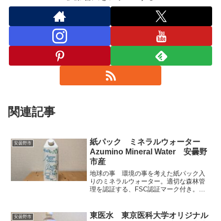
関連記事
紙パック ミネラルウォーター
安曇野市
Azumino Mineral Water 安曇野
市産
地球の事 環境の事を考えた紙パック入
りのミネラルウォーター。適切な森林管
理を認証する、FSC認証マーク付き。プ
ラスチック使用料を従来比で22％s削減し
ている。パッケージデザインもなるべく
シンプルにし、インクの使用量を控え総
東医水 東京医科大学オリジナル
安曇野市
合的にエコ意識が高い。採水地の長野県