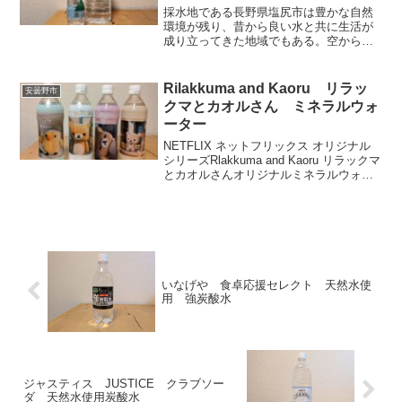
採水地である長野県塩尻市は豊かな自然
環境が残り、昔から良い水と共に生活が
成り立ってきた地域でもある。空から降
った雪や雨が地に浸透し磨かれ、質の高
い水として生まれ変わった原水を、地下
250mから汲み上げ、濾過・加熱殺菌後ボ
Rilakkuma and Kaoru リラッ
安曇野市
トリングしている。滑らかで飲みやすい
クマとカオルさん ミネラルウォ
味は飽きが来ない。日常使いにおすすめ
ーター
できるミネラルウォーター。
NETFLIX ネットフリックス オリジナル
シリーズRlakkuma and Kaoru リラックマ
とカオルさんオリジナルミネラルウォー
ター。ラベルの種類は全4種。キャップも
リラックマのデザインで可愛い。残念な
のは成分等水のデータが一切書かれてい
ない事。サッパリしていて飲み易く、キ
ャラクター目当てに購入した人も楽しめ
るだろう。日常使いにおすすめできる製
品。
いなげや 食卓応援セレクト 天然水使
用 強炭酸水
ジャスティス JUSTICE クラブソー
ダ 天然水使用炭酸水