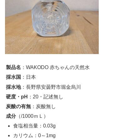
製品名
：WAKODO 赤ちゃんの天然水
採水国
：日本
採水地
：長野県安曇野市堀金烏川
硬度・pH
：20・記述無し
炭酸の有無
：炭酸無し
成分
（/1000ｍＬ）
食塩相当量：0.03g
カリウム：0～1mg