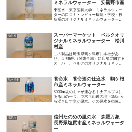
ミネラルウォーター 安曇野市産
安曇野市は行くとわかるが、豊かな自然
が残る素晴らしい場所で、ゆったりとし
東医水 東京医科大学 ミネラルウォー
た時間が流れる雰囲気がある。古くから
ターの口コミ・レビュー病院・学校・役
良い水と共に生活してきた地域だ。
所系のオリジナルミネラルウォーター
は、敷地内に入らないと購入できない物
が多く、迷惑にならない活動を心がけて
いるから、現地まで行っても購入を断念
スーパーマーケット ベルクオリ
松川村
せざるを得ない事があるのだ...
ジナルミネラルウォーター 松川
村産
この製品は埼玉県鶴ヶ島市に本社があ
り、１都6県（関東全域）に店舗展開する
スーパー、ベルクのオリジナルミネラル
ウォーター。採水地の長野県北安曇郡松
川村は豊かな自然が残るエリアで、ゆっ
たりした長閑な雰囲気が心地良い場所。
養命水 養命酒の仕込水 駒ケ根
駒ケ根市
硬度は28でとても飲み易く、スーパーオ
市産ミネラルウォーター
リジナルとして売るにはとても良い水だ
と思う。クセが無く誰でも楽しめるか
3000m級の山々が連なる中央アルプスに
ら、日常使いにおすすめできる。
ある山の一つ、空木岳山麓の地下150mか
ら湧き出す水が原水。その原水を衛生管
理の厳しい工場でボトリングしている。
養命酒の仕込水としても使われていて、
その質の高さと飲み易さは折り紙付き。
信州たのめの里の水 森羅万象
塩尻市
私は嘗て工場を見学した事もあるが、周
長野県塩尻市産ミネラルウォータ
辺地域の環境はとても素晴らしかった。
ー