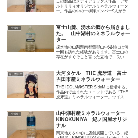
躍できる。日常使いにおすすめできる製
この製品はメディアミックス作品 アサ
品。
ルトリリィオリジナルミネラルウォータ
ー。作品の中の一柳隊メンバー9人がラベ
ルに描かれている。一柳梨璃 白井夢
結 楓・J・ヌーベル 二川二水安藤鶴
紗 吉村・Thi・梅 郭神琳 王雨嘉ミリ
富士山麓、湧水の郷から届きまし
山中湖村
アム・ヒルデガルド・v・グロピウス 一
た。 山中湖村のミネラルウォー
柳結梨の面々。サッパリしていて飲み易
ター
いが、容量がすくな上に400円弱する為、
日常使い用と言うよりはキャラクターグ
採水地の山梨県南都留郡山中湖村には何
ッズだろう。
十回も訪れた経験があります。富士山の
存在がすぐそこと言った立地で、良い水
が採れるのは当然と思える豊かな自然が
残っている。バナジウムが含まれている
が、効能を過信しない方がいい。効けば
大河タケル THE 虎牙道 富士
富士吉田市
いいな程度の気持ちで飲み続けるのが正
吉田市産ミネラルウォーター
解だろう。例え全く効かずとも、水をこ
まめに飲み続ける事自体が身体に＋とな
THE IDOLM@STER SideMに登場する、
る。
作品内で生まれたユニットである『THE
虎牙道』ミネラルウォーター。ウイスキ
ーボトル型のペットボトルを使用。メン
バーは大河タケル・牙崎漣・円城寺道流
で、この製品は大河タケルバージョン。
山中湖村産ミネラルウォーター
山中湖村
サッパリしていて飲み易いから、作品・
KINOKUNIYA 紀ノ国屋オリジ
キャラクターファンの方も楽しめるだろ
ナル
う。
関東地方を中心に店舗展開している、紀
ノ国屋 KINOKUNIYAのオリジナルミネ