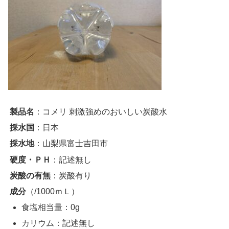
製品名
：コメリ 刺激強めのおいしい炭酸水
採水国
：日本
採水地
：山梨県富士吉田市
硬度・ＰＨ
：記述無し
炭酸の有無
：炭酸有り
成分
（/1000ｍＬ）
食塩相当量：0g
カリウム：記述無し