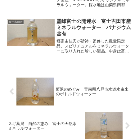
ラルウォーター。採水地は山梨県南都留
郡山中湖村で、富士山が直ぐ近くに感じ
られる場所。バナジウムは高血圧や糖尿
に良いとされるが、効能を過信するのは
霊峰富士の開運水 富士吉田市産
富士吉田市
NG。効けばいいな程度に考えるべき。サ
ミネラルウォーター バナジウム
ッパリしていてとても飲み易い。クセが
含有
ないから誰でも楽しめ、日常使いにおす
すめできる。
郷家由佳氏が祈祷・監修した数量限定
品。スピリチュアルをミネラルウォータ
ーに取り入れた珍しい製品。中身は富士
ミネラルウォーターと同じ。採水地の山
梨県富士吉田市は水の聖地と言ってもい
い場所。あっぱりしていて飲み易く、日
常使いにおすすめできる。
蟹沢のめぐみ 青森県八戸市水道水由来
のボトルドウォーター
スギ薬局 自然の恵み 富士の天然水
ミネラルウォーター