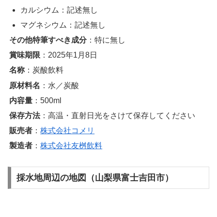
カルシウム：記述無し
マグネシウム：記述無し
その他特筆すべき成分
：特に無し
賞味期限
：2025年1月8日
名称
：炭酸飲料
原材料名
：水／炭酸
内容量
：500ml
保存方法
：高温・直射日光をさけて保存してください
販売者
：
株式会社コメリ
製造者
：
株式会社友桝飲料
採水地周辺の地図（山梨県富士吉田市）