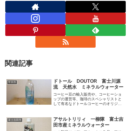
関連記事
ドトール DOUTOR 富士川源
甲州市
流 天然水 ミネラルウォーター
コーヒー豆の輸入販売や、コーヒーショ
ップの運営等、珈琲のスペシャリストと
して有名なドトールコーヒーのオリジナ
ルミネラルウォーター。採水地の山梨県
甲州市は自然が多く長閑で心地良い場
所。周辺に水工場や水スポットが多い。
アサルトリリィ 一柳隊 富士吉
富士吉田市
サッパリしていてクセの無い味は珈琲を
田市産ミネラルウォーター
淹れるのも当然だが、どんな場面でも活