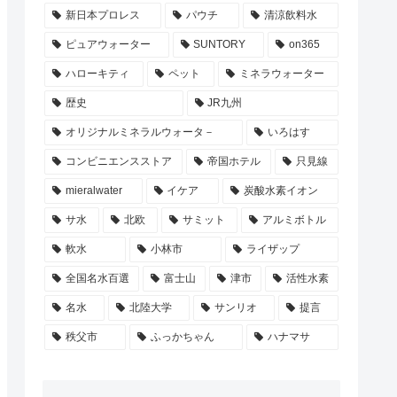
新日本プロレス
パウチ
清涼飲料水
ピュアウォーター
SUNTORY
on365
ハローキティ
ペット
ミネラウォーター
歴史
JR九州
オリジナルミネラルウォータ－
いろはす
コンビニエンスストア
帝国ホテル
只見線
mieralwater
イケア
炭酸水素イオン
サ水
北欧
サミット
アルミボトル
軟水
小林市
ライザップ
全国名水百選
富士山
津市
活性水素
名水
北陸大学
サンリオ
提言
秩父市
ふっかちゃん
ハナマサ