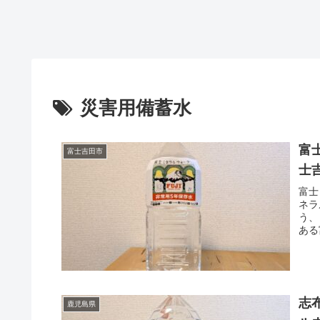
災害用備蓄水
富
富士吉田市
士
富士
ネラ
う、
ある
志
鹿児島県