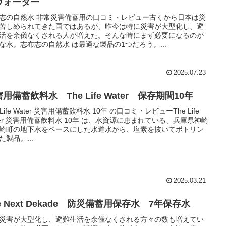
ウォーター
志の自然水 非常災害備蓄用の口コミ・レビュー古くから日本は災
苦しめられてきた国ではあるが、昨今は特に災害が大型化し、避
活を余儀なくされる人が増えた。そんな時にまず必要になるのが
な水。志布志の自然水 は最適な製品の1つだろう。...
2025.07.23
用備蓄飲料水 The Life Water 保存期間10年
 Life Water 災害用備蓄飲料水 10年 の口コミ・レビューThe Life
ter 災害用備蓄飲料水 10年 は、水資源に恵まれている、兵庫県神崎
崎町の地下水をベースにした水道水から、塩素を抜いてボトリン
た製品。...
2025.03.21
e Next Dekade 防災備蓄用保存水 7年保存水
災害が大型化し、避難生活を余儀なくされる方々の数も増えてい