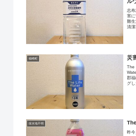
ル
志布
害に
難生
清潔
災害
福崎町
The
Wa
郡福
グし
Th
採水地不明
昨今