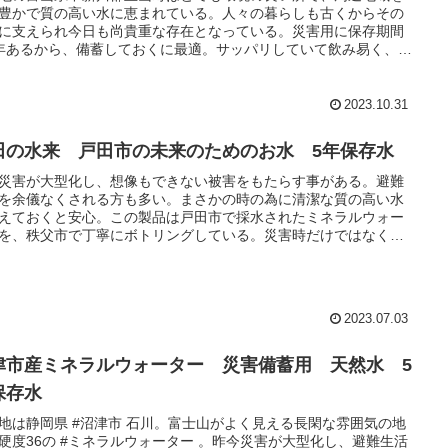
豊かで質の高い水に恵まれている。人々の暮らしも古くからその
に支えられ今日も尚貴重な存在となっている。災害用に保存期間
年あるから、備蓄しておくに最適。サッパリしていて飲み易く、グ
イ飲むのに適している。災害用だけではなく日常使いにもおすす
きる。
2023.10.31
田の水来 戸田市の未来のためのお水 5年保存水
災害が大型化し、想像もできない被害をもたらす事がある。避難
を余儀なくされる方も多い。まさかの時の為に清潔な質の高い水
えておくと安心。この製品は戸田市で採水されたミネラルウォー
を、秩父市で丁寧にボトリングしている。災害時だけではなく、
使いにもおすすめできる。
2023.07.03
津市産ミネラルウォーター 災害備蓄用 天然水 5
保存水
地は静岡県 #沼津市 石川。富士山がよく見える長閑な雰囲気の地
硬度36の #ミネラルウォーター 。昨今災害が大型化し、避難生活