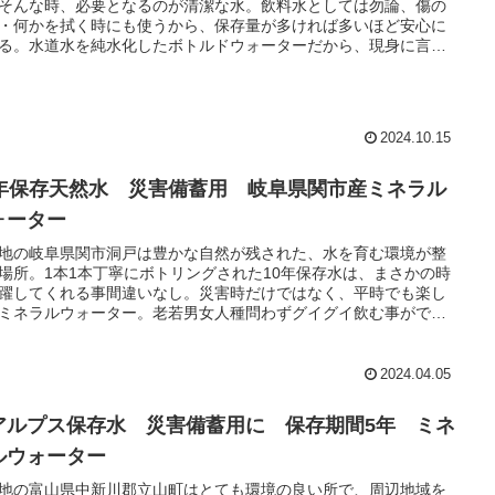
そんな時、必要となるのが清潔な水。飲料水としては勿論、傷の
・何かを拭く時にも使うから、保存量が多ければ多いほど安心に
る。水道水を純水化したボトルドウォーターだから、現身に言え
ネラルウォーターではない。
2024.10.15
0年保存天然水 災害備蓄用 岐阜県関市産ミネラル
ォーター
地の岐阜県関市洞戸は豊かな自然が残された、水を育む環境が整
場所。1本1本丁寧にボトリングされた10年保存水は、まさかの時
躍してくれる事間違いなし。災害時だけではなく、平時でも楽し
ミネラルウォーター。老若男女人種問わずグイグイ飲む事ができ
2024.04.05
アルプス保存水 災害備蓄用に 保存期間5年 ミネ
ルウォーター
地の富山県中新川郡立山町はとても環境の良い所で、周辺地域を