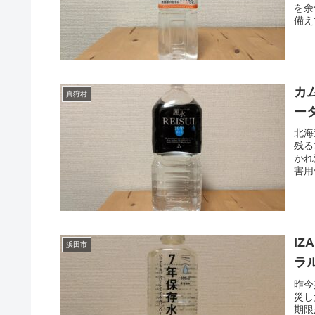
を余
備え
でき
カ
真狩村
ー
北海
残る
かれ
害用
日常
と言
I
浜田市
ラ
昨今
災し
期限