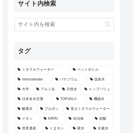
サイト内検索
タグ
ミネラルウォーター
ペットボトル
mineralwater
バナジウム
温泉水
大学
アルミ缶
天然水
トップバリュ
日本名水百選
TOPVALU
機能水
酸素水
ブルボン
富士ミネラルウォーター
イオン
KIRIN
自治体
炭酸
世界遺産
くまモン
硬水
水素水