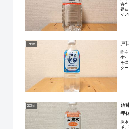
含め
存在
が5
イグ
めで
戸
戸田市
昨今
生活
を備
ター
日常
沼
沼津市
年
採水
域。