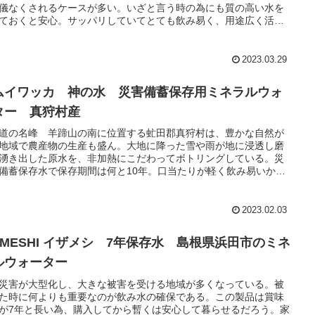
儀なくされるケースが多い。いざと言う時の為にも質の高い水を
ておくと安心。サッパリしていてとても飲み易く、用途広く活躍
る。日常生活用品としてもおすすめできる。
2023.03.29
ムイワッカ 神の水 災害備蓄保存用ミネラルウォ
ター 真狩村産
道の名峰 羊蹄山の南に位置する虻田郡真狩村は、豊かな自然が
地域で農産物の生産も盛ん。大地に降った雪や雨が地に浸透し磨
湧き出した原水を、非加熱にこだわってボトリングしている。災
備蓄保存水で保存期間は何と10年。口当たりが軽く飲み易いから
使いにもおすすめできる。カムイワッカはアイヌの言葉で神の水
う意味。
2023.02.03
ZAMESHI イザメシ 7年保存水 島根県浜田市のミネ
ルウォーター
災害が大型化し、大きな被害を受ける地域が多くなっている。被
た時に何よりも重要なのが飲み水の確保である。この製品は賞味
が7年と長い為、購入してから暫くは安心して暮らせるだろう。家