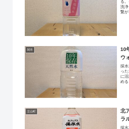
る。
洗浄
繋が
ばミ
1
関市
ウ
採水
った
に活
める
る。
北
立山町
ラ
採水