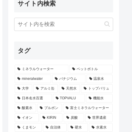
サイト内検索
タグ
ミネラルウォーター
ペットボトル
mineralwater
バナジウム
温泉水
大学
アルミ缶
天然水
トップバリュ
日本名水百選
TOPVALU
機能水
酸素水
ブルボン
富士ミネラルウォーター
イオン
KIRIN
炭酸
世界遺産
くまモン
自治体
硬水
水素水