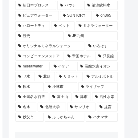
新日本プロレス
パウチ
清涼飲料水
ピュアウォーター
SUNTORY
on365
ハローキティ
ペット
ミネラウォーター
歴史
JR九州
オリジナルミネラルウォータ－
いろはす
コンビニエンスストア
帝国ホテル
只見線
mieralwater
イケア
炭酸水素イオン
サ水
北欧
サミット
アルミボトル
軟水
小林市
ライザップ
全国名水百選
富士山
津市
活性水素
名水
北陸大学
サンリオ
提言
秩父市
ふっかちゃん
ハナマサ