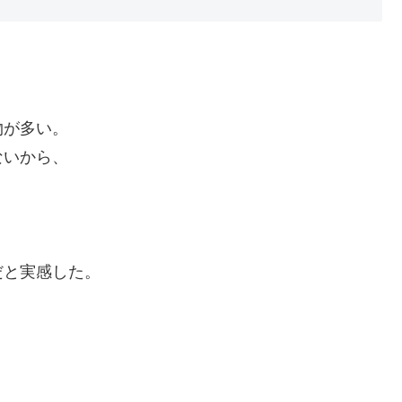
物が多い。
ないから、
。
だと実感した。
、
、