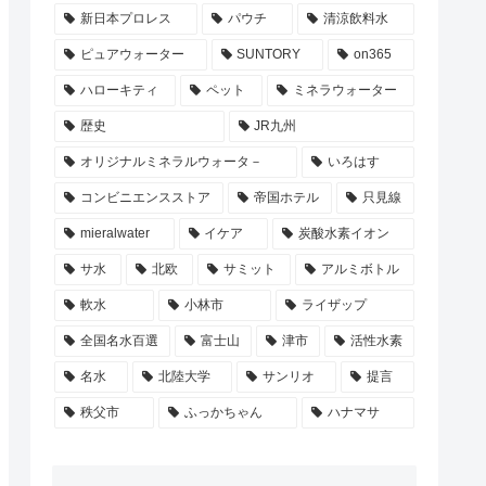
新日本プロレス
パウチ
清涼飲料水
ピュアウォーター
SUNTORY
on365
ハローキティ
ペット
ミネラウォーター
歴史
JR九州
オリジナルミネラルウォータ－
いろはす
コンビニエンスストア
帝国ホテル
只見線
mieralwater
イケア
炭酸水素イオン
サ水
北欧
サミット
アルミボトル
軟水
小林市
ライザップ
全国名水百選
富士山
津市
活性水素
名水
北陸大学
サンリオ
提言
秩父市
ふっかちゃん
ハナマサ