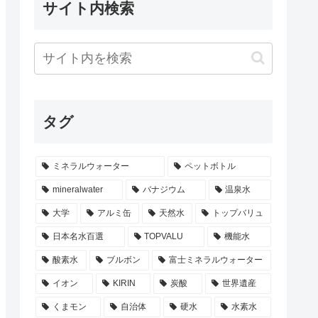
サイト内検索
タグ
ミネラルウォーター
ペットボトル
mineralwater
バナジウム
温泉水
大学
アルミ缶
天然水
トップバリュ
日本名水百選
TOPVALU
機能水
酸素水
ブルボン
富士ミネラルウォーター
イオン
KIRIN
炭酸
世界遺産
くまモン
自治体
硬水
水素水