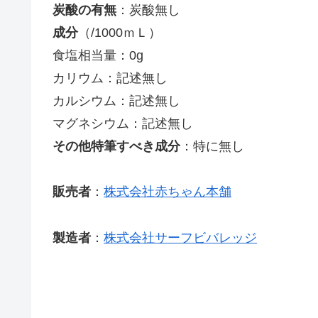
炭酸の有無
：炭酸無し
成分
（/1000ｍＬ）
食塩相当量：0g
カリウム：記述無し
カルシウム：記述無し
マグネシウム：記述無し
その他特筆すべき成分
：特に無し
販売者
：
株式会社赤ちゃん本舗
製造者
：
株式会社サーフビバレッジ