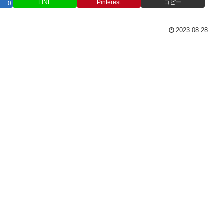
LINE
Pinterest
コピー
0
2023.08.28