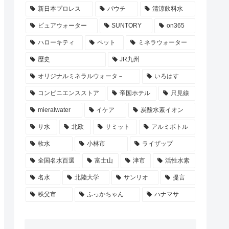
新日本プロレス
パウチ
清涼飲料水
ピュアウォーター
SUNTORY
on365
ハローキティ
ペット
ミネラウォーター
歴史
JR九州
オリジナルミネラルウォータ－
いろはす
コンビニエンスストア
帝国ホテル
只見線
mieralwater
イケア
炭酸水素イオン
サ水
北欧
サミット
アルミボトル
軟水
小林市
ライザップ
全国名水百選
富士山
津市
活性水素
名水
北陸大学
サンリオ
提言
秩父市
ふっかちゃん
ハナマサ